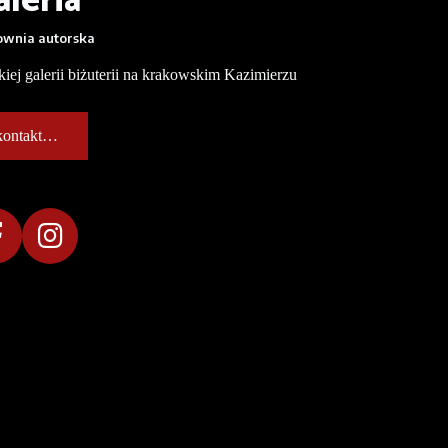
aleria
ownia autorska
iej galerii biżuterii na krakowskim Kazimierzu
kontakt…