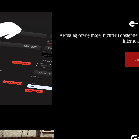
e
Aktualną ofertę mojej biżuterii dostępne
intern
k