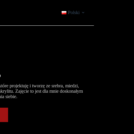
Polski
O
óre projektuję i tworzę ze srebra, miedzi,
krylitu. Zajęcie to jest dla mnie doskonałym
a siebie.